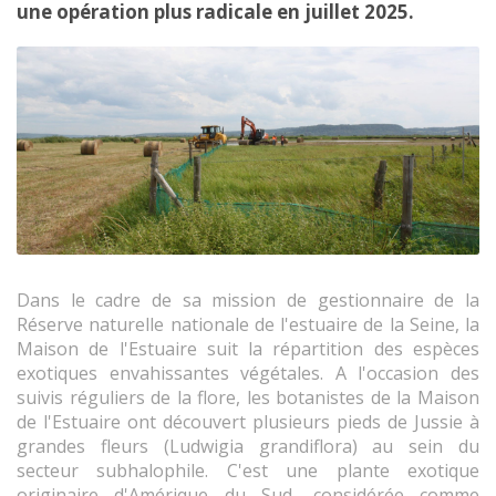
une opération plus radicale en juillet 2025.
Dans le cadre de sa mission de gestionnaire de la
Réserve naturelle nationale de l'estuaire de la Seine, la
Maison de l'Estuaire suit la répartition des espèces
exotiques envahissantes végétales. A l'occasion des
suivis réguliers de la flore, les botanistes de la Maison
de l'Estuaire ont découvert plusieurs pieds de Jussie à
grandes fleurs (Ludwigia grandiflora) au sein du
secteur subhalophile. C'est une plante exotique
originaire d'Amérique du Sud, considérée comme